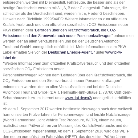
entsprechen, werden mit D eingestuft. Fahrzeuge, die besser sind als der
heutige Durchschnitt werden mit A+, A, B oder C eingestuft. Fahrzeuge, die
schlechter als der Durchschnitt sind, werden mit E, F oder G beschrieben.
Hinweis nach Richtlinie 1999/94/EG: Weitere Informationen zum offiziellen
Kraftstoffverbrauch und den offiziellen spezifischen CO2-Emissionen neuer
PKW können dem "
Leitfaden über den Kraftstoffverbrauch, die CO2-
Emissionen und den Stromverbrauch neuer Personenkraftwagen
" entnommen
werden, der an allen Verkaufsstellen und bei der Deutschen Automobil
Treuhand GmbH unentgeltlich erhältlich ist. Mehr Informationen zum PKW-
Label erhalten Sie von der
Deutschen Energie-Agentur
unter
www.pkw-
label.de
.
*
Weitere Informationen zum offiziellen Kraftstoffverbrauch und den offiziellen
spezifischen CO
-Emissionen neuer
2
Personenkraftwagen können dem 'Leitfaden über den Kraftstoffverbrauch, die
CO
-Emissionen und den Stromverbrauch neuer Personenkraftwagen'
2
entnommen werden, der an allen Verkaufsstellen und bei der Deutsche
Automobil Treuhand GmbH (DAT), Hellmuth-Hirth-Straße 1, 73760 Ostfildern-
Scharnhausen bzw. im Internet unter
www.dat.de/co2/
unentgeltlich erhältlich
ist.
Ab dem 1. September 2017 werden bestimmte Neuwagen nach dem weltweit
harmonisierten Prüfverfahren für Personenwagen und leichte Nutzfahrzeuge
(World Harmonised Light Vehicle Test Procedure, WLTP), einem neuen,
realistischeren Prüfverfahren zur Messung des Kraftstoffverbrauchs und der
CO2-Emissionen, typgenehmigt. Ab dem 1. September 2018 wird das WLTP
den neuen europäischen Fahrzyklus (NEFZ), das derzeitige Prüfverfahren,