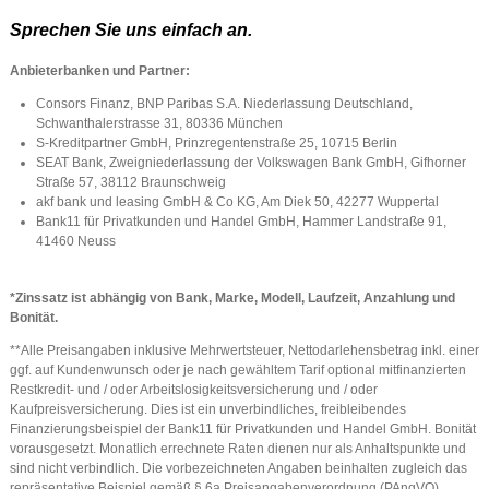
Sprechen Sie uns einfach an.
Anbieterbanken und Partner:
Consors Finanz, BNP Paribas S.A. Niederlassung Deutschland,
Schwanthalerstrasse 31, 80336 München
S-Kreditpartner GmbH, Prinzregentenstraße 25, 10715 Berlin
SEAT Bank, Zweigniederlassung der Volkswagen Bank GmbH, Gifhorner
Straße 57, 38112 Braunschweig
akf bank und leasing GmbH & Co KG, Am Diek 50, 42277 Wuppertal
Bank11 für Privatkunden und Handel GmbH, Hammer Landstraße 91,
41460 Neuss
*Zinssatz ist abhängig von Bank, Marke, Modell, Laufzeit, Anzahlung und
Bonität.
**Alle Preisangaben inklusive Mehrwertsteuer, Nettodarlehensbetrag inkl. einer
ggf. auf Kundenwunsch oder je nach gewähltem Tarif optional mitfinanzierten
Restkredit- und / oder Arbeitslosigkeitsversicherung und / oder
Kaufpreisversicherung. Dies ist ein unverbindliches, freibleibendes
Finanzierungsbeispiel der Bank11 für Privatkunden und Handel GmbH. Bonität
vorausgesetzt. Monatlich errechnete Raten dienen nur als Anhaltspunkte und
sind nicht verbindlich. Die vorbezeichneten Angaben beinhalten zugleich das
repräsentative Beispiel gemäß § 6a Preisangabenverordnung (PAngVO).