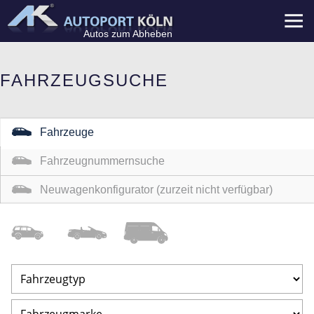
Menü
Autos zum Abheben
FAHRZEUGSUCHE
Fahrzeuge
Fahrzeugnummernsuche
Neuwagenkonfigurator (zurzeit nicht verfügbar)
Geländewagen
/Coupe
Nutzfahrzeuge