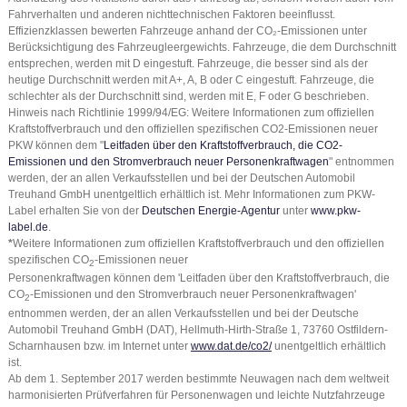
Fahrverhalten und anderen nichttechnischen Faktoren beeinflusst.
Effizienzklassen bewerten Fahrzeuge anhand der CO₂-Emissionen unter
Berücksichtigung des Fahrzeugleergewichts. Fahrzeuge, die dem Durchschnitt
entsprechen, werden mit D eingestuft. Fahrzeuge, die besser sind als der
heutige Durchschnitt werden mit A+, A, B oder C eingestuft. Fahrzeuge, die
schlechter als der Durchschnitt sind, werden mit E, F oder G beschrieben.
Hinweis nach Richtlinie 1999/94/EG: Weitere Informationen zum offiziellen
Kraftstoffverbrauch und den offiziellen spezifischen CO2-Emissionen neuer
PKW können dem "
Leitfaden über den Kraftstoffverbrauch, die CO2-
Emissionen und den Stromverbrauch neuer Personenkraftwagen
" entnommen
werden, der an allen Verkaufsstellen und bei der Deutschen Automobil
Treuhand GmbH unentgeltlich erhältlich ist. Mehr Informationen zum PKW-
Label erhalten Sie von der
Deutschen Energie-Agentur
unter
www.pkw-
label.de
.
*
Weitere Informationen zum offiziellen Kraftstoffverbrauch und den offiziellen
spezifischen CO
-Emissionen neuer
2
Personenkraftwagen können dem 'Leitfaden über den Kraftstoffverbrauch, die
CO
-Emissionen und den Stromverbrauch neuer Personenkraftwagen'
2
entnommen werden, der an allen Verkaufsstellen und bei der Deutsche
Automobil Treuhand GmbH (DAT), Hellmuth-Hirth-Straße 1, 73760 Ostfildern-
Scharnhausen bzw. im Internet unter
www.dat.de/co2/
unentgeltlich erhältlich
ist.
Ab dem 1. September 2017 werden bestimmte Neuwagen nach dem weltweit
harmonisierten Prüfverfahren für Personenwagen und leichte Nutzfahrzeuge