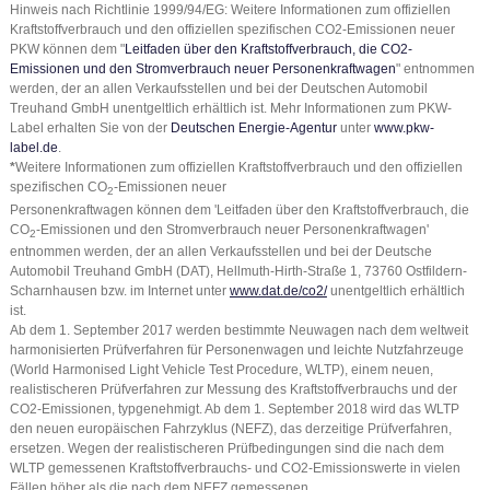
Hinweis nach Richtlinie 1999/94/EG: Weitere Informationen zum offiziellen
Kraftstoffverbrauch und den offiziellen spezifischen CO2-Emissionen neuer
PKW können dem "
Leitfaden über den Kraftstoffverbrauch, die CO2-
Emissionen und den Stromverbrauch neuer Personenkraftwagen
" entnommen
werden, der an allen Verkaufsstellen und bei der Deutschen Automobil
Treuhand GmbH unentgeltlich erhältlich ist. Mehr Informationen zum PKW-
Label erhalten Sie von der
Deutschen Energie-Agentur
unter
www.pkw-
label.de
.
*
Weitere Informationen zum offiziellen Kraftstoffverbrauch und den offiziellen
spezifischen CO
-Emissionen neuer
2
Personenkraftwagen können dem 'Leitfaden über den Kraftstoffverbrauch, die
CO
-Emissionen und den Stromverbrauch neuer Personenkraftwagen'
2
entnommen werden, der an allen Verkaufsstellen und bei der Deutsche
Automobil Treuhand GmbH (DAT), Hellmuth-Hirth-Straße 1, 73760 Ostfildern-
Scharnhausen bzw. im Internet unter
www.dat.de/co2/
unentgeltlich erhältlich
ist.
Ab dem 1. September 2017 werden bestimmte Neuwagen nach dem weltweit
harmonisierten Prüfverfahren für Personenwagen und leichte Nutzfahrzeuge
(World Harmonised Light Vehicle Test Procedure, WLTP), einem neuen,
realistischeren Prüfverfahren zur Messung des Kraftstoffverbrauchs und der
CO2-Emissionen, typgenehmigt. Ab dem 1. September 2018 wird das WLTP
den neuen europäischen Fahrzyklus (NEFZ), das derzeitige Prüfverfahren,
ersetzen. Wegen der realistischeren Prüfbedingungen sind die nach dem
WLTP gemessenen Kraftstoffverbrauchs- und CO2-Emissionswerte in vielen
Fällen höher als die nach dem NEFZ gemessenen.