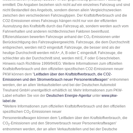
ermittelt. Die Angaben beziehen sich nicht auf ein einzelnes Fahrzeug und sind
nicht Bestandteil des Angebots, sondern dienen allein Vergleichszwecken
zwischen den verschiedenen Fahrzeugtypen. Der Kraftstoffverbrauch und die
CO2-Emissionen eines Fahrzeugs hängen nicht nur von der effizienten
Ausnutzung des Kraftstoffs durch das Fahrzeug ab, sondern werden auch vom
Fahrverhalten und anderen nichttechnischen Faktoren beeinflusst.
Effizienzklassen bewerten Fahrzeuge anhand der CO₂-Emissionen unter
Berücksichtigung des Fahrzeugleergewichts. Fahrzeuge, die dem Durchschnitt
entsprechen, werden mit D eingestuft. Fahrzeuge, die besser sind als der
heutige Durchschnitt werden mit A+, A, B oder C eingestuft. Fahrzeuge, die
schlechter als der Durchschnitt sind, werden mit E, F oder G beschrieben.
Hinweis nach Richtlinie 1999/94/EG: Weitere Informationen zum offiziellen
Kraftstoffverbrauch und den offiziellen spezifischen CO2-Emissionen neuer
PKW können dem "
Leitfaden über den Kraftstoffverbrauch, die CO2-
Emissionen und den Stromverbrauch neuer Personenkraftwagen
" entnommen
werden, der an allen Verkaufsstellen und bei der Deutschen Automobil
Treuhand GmbH unentgeltlich erhältlich ist. Mehr Informationen zum PKW-
Label erhalten Sie von der
Deutschen Energie-Agentur
unter
www.pkw-
label.de
.
*
Weitere Informationen zum offiziellen Kraftstoffverbrauch und den offiziellen
spezifischen CO
-Emissionen neuer
2
Personenkraftwagen können dem 'Leitfaden über den Kraftstoffverbrauch, die
CO
-Emissionen und den Stromverbrauch neuer Personenkraftwagen'
2
entnommen werden, der an allen Verkaufsstellen und bei der Deutsche