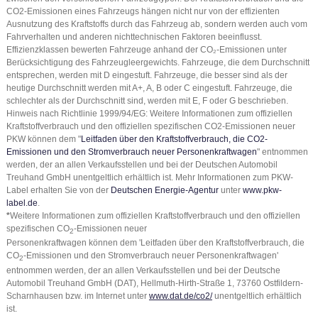
CO2-Emissionen eines Fahrzeugs hängen nicht nur von der effizienten
Ausnutzung des Kraftstoffs durch das Fahrzeug ab, sondern werden auch vom
Fahrverhalten und anderen nichttechnischen Faktoren beeinflusst.
Effizienzklassen bewerten Fahrzeuge anhand der CO₂-Emissionen unter
Berücksichtigung des Fahrzeugleergewichts. Fahrzeuge, die dem Durchschnitt
entsprechen, werden mit D eingestuft. Fahrzeuge, die besser sind als der
heutige Durchschnitt werden mit A+, A, B oder C eingestuft. Fahrzeuge, die
schlechter als der Durchschnitt sind, werden mit E, F oder G beschrieben.
Hinweis nach Richtlinie 1999/94/EG: Weitere Informationen zum offiziellen
Kraftstoffverbrauch und den offiziellen spezifischen CO2-Emissionen neuer
PKW können dem "
Leitfaden über den Kraftstoffverbrauch, die CO2-
Emissionen und den Stromverbrauch neuer Personenkraftwagen
" entnommen
werden, der an allen Verkaufsstellen und bei der Deutschen Automobil
Treuhand GmbH unentgeltlich erhältlich ist. Mehr Informationen zum PKW-
Label erhalten Sie von der
Deutschen Energie-Agentur
unter
www.pkw-
label.de
.
*
Weitere Informationen zum offiziellen Kraftstoffverbrauch und den offiziellen
spezifischen CO
-Emissionen neuer
2
Personenkraftwagen können dem 'Leitfaden über den Kraftstoffverbrauch, die
CO
-Emissionen und den Stromverbrauch neuer Personenkraftwagen'
2
entnommen werden, der an allen Verkaufsstellen und bei der Deutsche
Automobil Treuhand GmbH (DAT), Hellmuth-Hirth-Straße 1, 73760 Ostfildern-
Scharnhausen bzw. im Internet unter
www.dat.de/co2/
unentgeltlich erhältlich
ist.