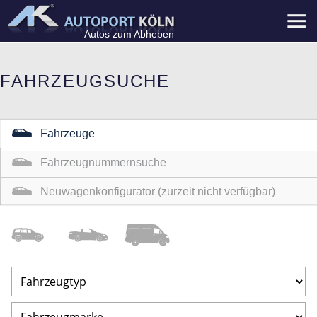
Menü
Autos zum Abheben
FAHRZEUGSUCHE
Fahrzeuge
Fahrzeugnummernsuche
Neuwagenkonfigurator (zurzeit nicht verfügbar)
Geländewagen
/Coupe
Nutzfahrzeuge