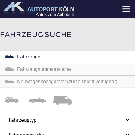
Menü
Autos zum Abheben
FAHRZEUGSUCHE
Fahrzeuge
Fahrzeugnummernsuche
Neuwagenkonfigurator (zurzeit nicht verfügbar)
Geländewagen
/Coupe
Nutzfahrzeuge