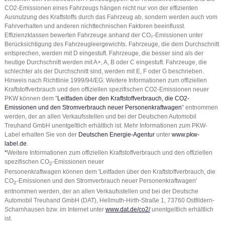
CO2-Emissionen eines Fahrzeugs hängen nicht nur von der effizienten
Ausnutzung des Kraftstoffs durch das Fahrzeug ab, sondern werden auch vom
Fahrverhalten und anderen nichttechnischen Faktoren beeinflusst.
Effizienzklassen bewerten Fahrzeuge anhand der CO₂-Emissionen unter
Berücksichtigung des Fahrzeugleergewichts. Fahrzeuge, die dem Durchschnitt
entsprechen, werden mit D eingestuft. Fahrzeuge, die besser sind als der
heutige Durchschnitt werden mit A+, A, B oder C eingestuft. Fahrzeuge, die
schlechter als der Durchschnitt sind, werden mit E, F oder G beschrieben.
Hinweis nach Richtlinie 1999/94/EG: Weitere Informationen zum offiziellen
Kraftstoffverbrauch und den offiziellen spezifischen CO2-Emissionen neuer
PKW können dem "
Leitfaden über den Kraftstoffverbrauch, die CO2-
Emissionen und den Stromverbrauch neuer Personenkraftwagen
" entnommen
werden, der an allen Verkaufsstellen und bei der Deutschen Automobil
Treuhand GmbH unentgeltlich erhältlich ist. Mehr Informationen zum PKW-
Label erhalten Sie von der
Deutschen Energie-Agentur
unter
www.pkw-
label.de
.
*
Weitere Informationen zum offiziellen Kraftstoffverbrauch und den offiziellen
spezifischen CO
-Emissionen neuer
2
Personenkraftwagen können dem 'Leitfaden über den Kraftstoffverbrauch, die
CO
-Emissionen und den Stromverbrauch neuer Personenkraftwagen'
2
entnommen werden, der an allen Verkaufsstellen und bei der Deutsche
Automobil Treuhand GmbH (DAT), Hellmuth-Hirth-Straße 1, 73760 Ostfildern-
Scharnhausen bzw. im Internet unter
www.dat.de/co2/
unentgeltlich erhältlich
ist.