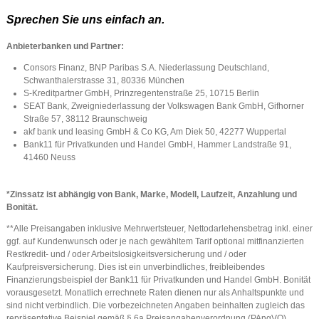
Sprechen Sie uns einfach an.
Anbieterbanken und Partner:
Consors Finanz, BNP Paribas S.A. Niederlassung Deutschland,
Schwanthalerstrasse 31, 80336 München
S-Kreditpartner GmbH, Prinzregentenstraße 25, 10715 Berlin
SEAT Bank, Zweigniederlassung der Volkswagen Bank GmbH, Gifhorner
Straße 57, 38112 Braunschweig
akf bank und leasing GmbH & Co KG, Am Diek 50, 42277 Wuppertal
Bank11 für Privatkunden und Handel GmbH, Hammer Landstraße 91,
41460 Neuss
*Zinssatz ist abhängig von Bank, Marke, Modell, Laufzeit, Anzahlung und
Bonität.
**Alle Preisangaben inklusive Mehrwertsteuer, Nettodarlehensbetrag inkl. einer
ggf. auf Kundenwunsch oder je nach gewähltem Tarif optional mitfinanzierten
Restkredit- und / oder Arbeitslosigkeitsversicherung und / oder
Kaufpreisversicherung. Dies ist ein unverbindliches, freibleibendes
Finanzierungsbeispiel der Bank11 für Privatkunden und Handel GmbH. Bonität
vorausgesetzt. Monatlich errechnete Raten dienen nur als Anhaltspunkte und
sind nicht verbindlich. Die vorbezeichneten Angaben beinhalten zugleich das
repräsentative Beispiel gemäß § 6a Preisangabenverordnung (PAngVO).